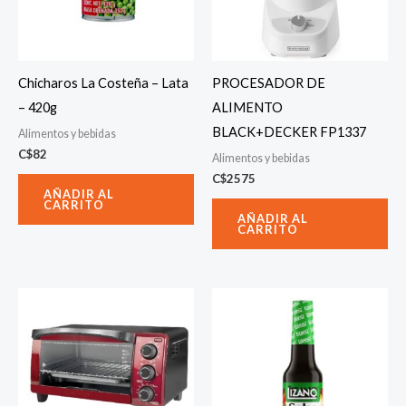
Chicharos La Costeña – Lata
PROCESADOR DE
– 420g
ALIMENTO
BLACK+DECKER FP1337
Alimentos y bebidas
C$
82
Alimentos y bebidas
C$
2575
AÑADIR AL
CARRITO
AÑADIR AL
CARRITO