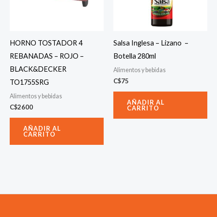
HORNO TOSTADOR 4
Salsa Inglesa – Lizano –
REBANADAS – ROJO –
Botella 280ml
BLACK&DECKER
Alimentos y bebidas
C$
75
TO1755SRG
Alimentos y bebidas
AÑADIR AL
C$
2600
CARRITO
AÑADIR AL
CARRITO