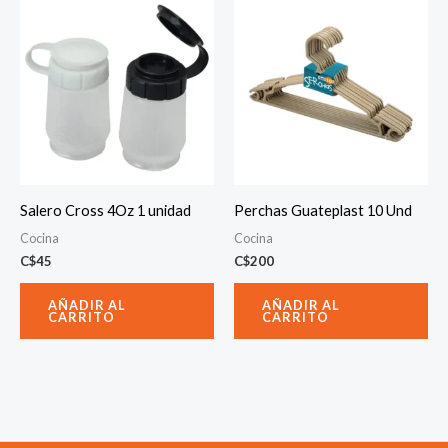
Salero Cross 4Oz 1 unidad
Perchas Guateplast 10 Und
Cocina
Cocina
C$
45
C$
200
AÑADIR AL
AÑADIR AL
CARRITO
CARRITO