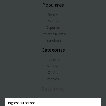
Populares
Belleza
Cocina
Deportes
Entretenimiento
Tecnología
Categorías
Juguetes
Muebles
Oficina
regalos
Suscribite