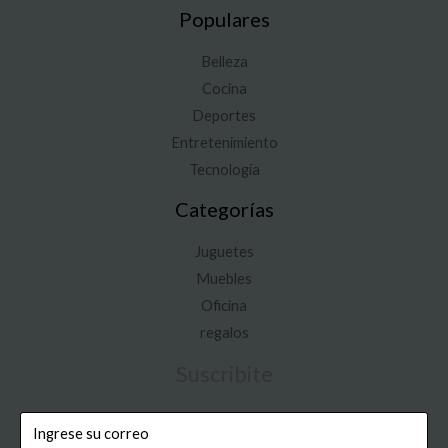
Populares
Belleza
Cocina
Deportes
Entretenimiento
Tecnología
Categorías
Juguetes
Muebles
Oficina
regalos
Suscribite