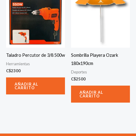
Taladro Percutor de 3/8 500w
Sombrilla Playera Ozark
180x190cm
Herramientas
C$
2300
Deportes
C$
2500
AÑADIR AL
CARRITO
AÑADIR AL
CARRITO