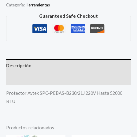
SPC-
Categoría:
Herramientas
PEBAS-
Guaranteed Safe Checkout
B230/21J
220V
Hasta
52000
BTU
cantidad
Descripción
Más productos
Protector Avtek SPC-PEBAS-B230/21J 220V Hasta 52000
BTU
Productos relacionados