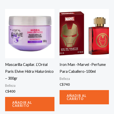
Mascarilla Capilar. L’Oréal
Iron Man -Marvel -Perfume
Paris Elvive Hidra Hialurónico
Para Caballero-100ml
– 300gr
Belleza
C$
740
Belleza
C$
400
AÑADIR AL
CARRITO
AÑADIR AL
CARRITO