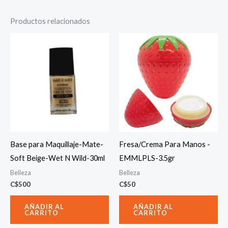
Productos relacionados
Base para Maquillaje-Mate-
Fresa/Crema Para Manos -
Soft Beige-Wet N Wild-30ml
EMMLPLS-3.5gr
Belleza
Belleza
C$
500
C$
50
AÑADIR AL
AÑADIR AL
CARRITO
CARRITO