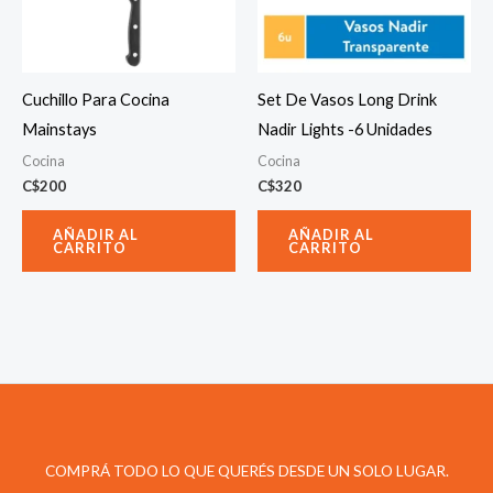
Cuchillo Para Cocina
Set De Vasos Long Drink
Mainstays
Nadir Lights -6 Unidades
Cocina
Cocina
C$
200
C$
320
AÑADIR AL
AÑADIR AL
CARRITO
CARRITO
COMPRÁ TODO LO QUE QUERÉS DESDE UN SOLO LUGAR.