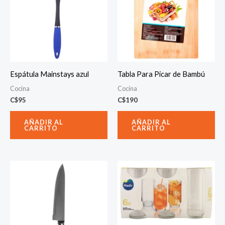
Espátula Mainstays azul
Tabla Para Picar de Bambú
Cocina
Cocina
C$
95
C$
190
AÑADIR AL
AÑADIR AL
CARRITO
CARRITO