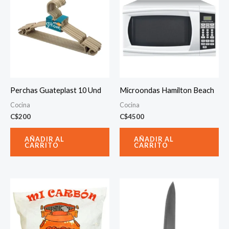
Perchas Guateplast 10 Und
Microondas Hamilton Beach
Cocina
Cocina
C$
200
C$
4500
AÑADIR AL
AÑADIR AL
CARRITO
CARRITO