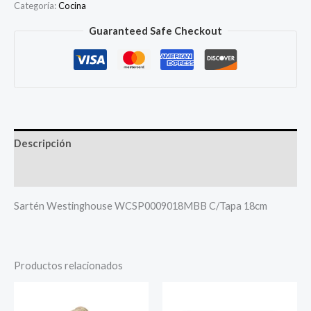
WCSP0009018MBB
Categoría:
Cocina
C/Tapa
Guaranteed Safe Checkout
18cm
cantidad
Descripción
Más productos
Sartén Westinghouse WCSP0009018MBB C/Tapa 18cm
Productos relacionados