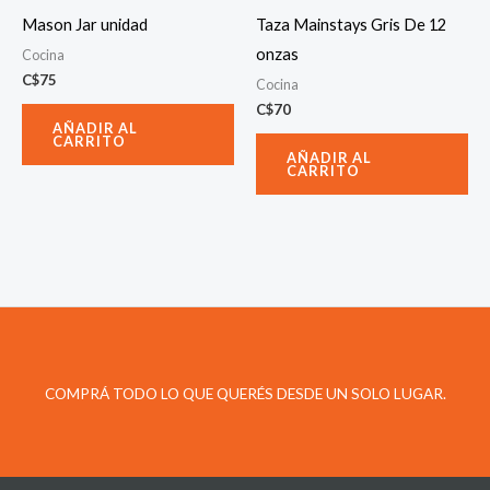
Mason Jar unidad
Taza Mainstays Gris De 12
onzas
Cocina
C$
75
Cocina
C$
70
AÑADIR AL
CARRITO
AÑADIR AL
CARRITO
COMPRÁ TODO LO QUE QUERÉS DESDE UN SOLO LUGAR.