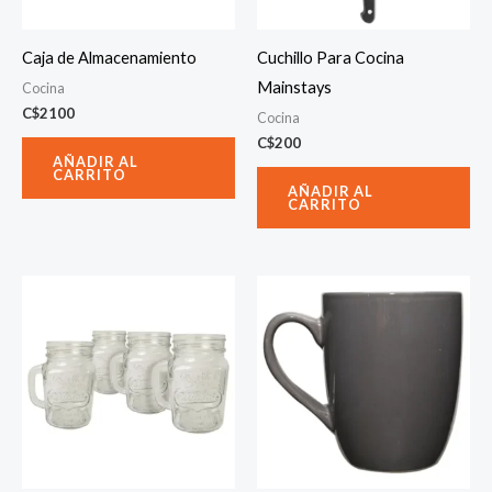
Caja de Almacenamiento
Cuchillo Para Cocina
Mainstays
Cocina
C$
2100
Cocina
C$
200
AÑADIR AL
CARRITO
AÑADIR AL
CARRITO