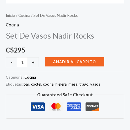
Inicio
/
Cocina
/ Set De Vasos Nadir Rocks
Cocina
Set De Vasos Nadir Rocks
C$
295
Set
AÑADIR AL CARRITO
-
+
De
Vasos
Categoría:
Cocina
Nadir
Etiquetas:
bar
,
coctel. cocina
,
hielera
,
mesa
,
trago
,
vasos
Rocks
Guaranteed Safe Checkout
cantidad