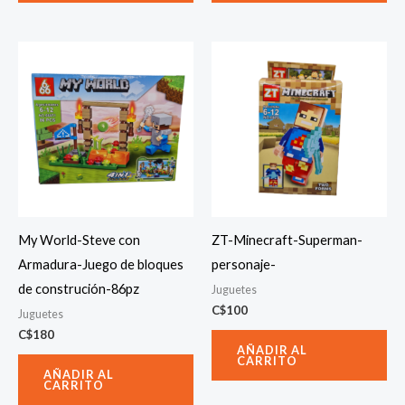
My World-Steve con
ZT-Minecraft-Superman-
Armadura-Juego de bloques
personaje-
de construción-86pz
Juguetes
C$
100
Juguetes
C$
180
AÑADIR AL
CARRITO
AÑADIR AL
CARRITO