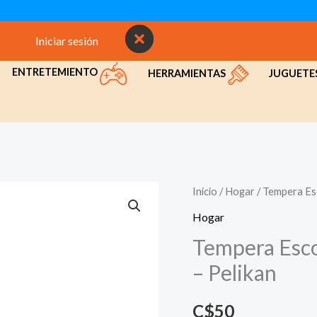
Iniciar sesión
INICIO
NOSOTROS
CON
ENTRETEMIENTO
HERRAMIENTAS
JUGUETE
Inicio
/
Hogar
/ Tempera Esc
Hogar
Tempera Escol
– Pelikan
C$
50