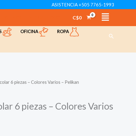
ASISTENCIA +505 7765-1993
6
piezas
C$
0
TÁCTENOS
VER CATÁLOGO
–
OFICINA
ROPA
S
Colores
Buscar
Varios
-
Pelikan
cantidad
olar 6 piezas – Colores Varios – Pelikan
ar 6 piezas – Colores Varios