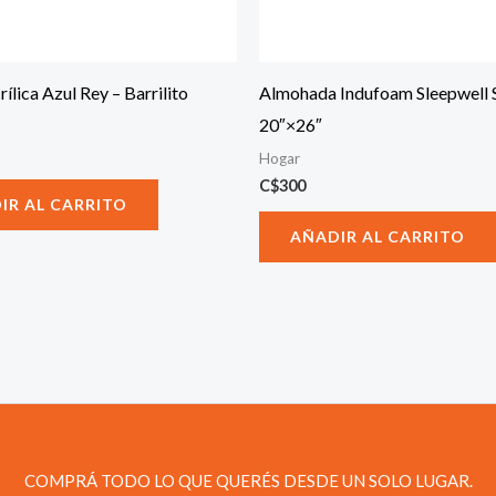
rílica Azul Rey – Barrilito
Almohada Indufoam Sleepwell 
20″×26″
Hogar
C$
300
IR AL CARRITO
AÑADIR AL CARRITO
COMPRÁ TODO LO QUE QUERÉS DESDE UN SOLO LUGAR.