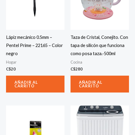
Lápiz mecánico 0.5mm –
Taza de Cristal, Conejito. Con
Pentel Prime – 22165 – Color
tapa de silicón que funciona
negro
como posa taza.-500ml
Hogar
Cocina
C$
20
C$
280
AÑADIR AL
AÑADIR AL
CARRITO
CARRITO