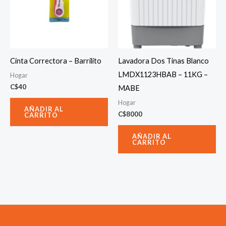
Cinta Correctora – Barrilito
Lavadora Dos Tinas Blanco
LMDX1123HBAB – 11KG –
Hogar
C$
40
MABE
Hogar
AÑADIR AL
C$
8000
CARRITO
AÑADIR AL
CARRITO