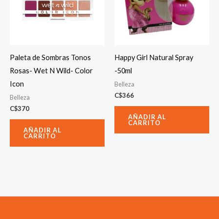
Paleta de Sombras Tonos
Happy Girl Natural Spray
Rosas- Wet N Wild- Color
-50ml
Icon
Belleza
C$
366
Belleza
C$
370
AÑADIR AL
CARRITO
AÑADIR AL
CARRITO