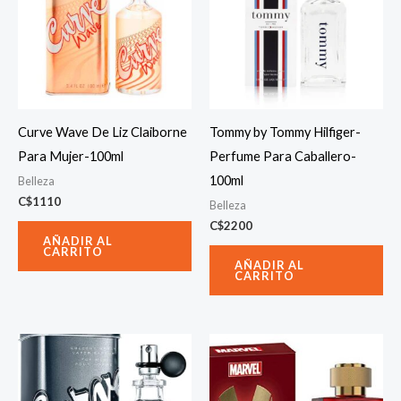
Curve Wave De Liz Claiborne
Tommy by Tommy Hilfiger-
Para Mujer-100ml
Perfume Para Caballero-
100ml
Belleza
C$
1110
Belleza
C$
2200
AÑADIR AL
CARRITO
AÑADIR AL
CARRITO