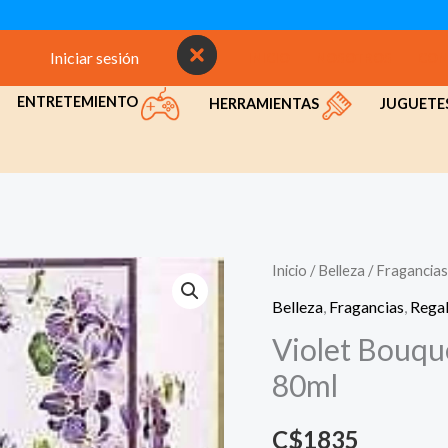
Iniciar sesión
INICIO
NOSOTROS
CON
ENTRETEMIENTO
HERRAMIENTAS
JUGUETE
Inicio
/
Belleza
/
Fragancias
Belleza
,
Fragancias
,
Rega
Violet Bouqu
80ml
C$
1835