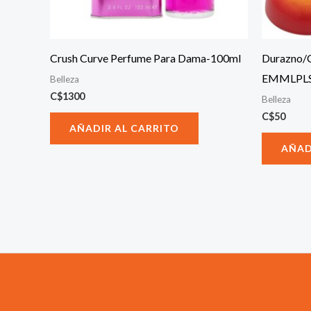
Crush Curve Perfume Para Dama-100ml
Durazno/
EMMLPLS
Belleza
C$
1300
Belleza
C$
50
AÑADIR AL CARRITO
AÑAD