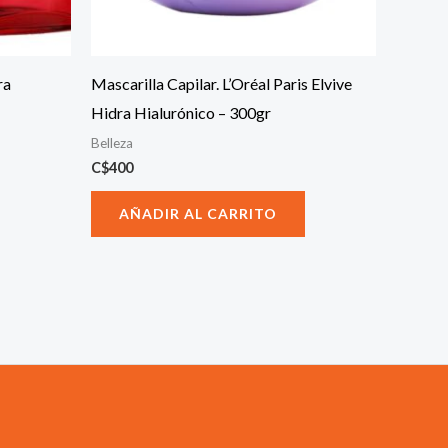
ra
Mascarilla Capilar. L’Oréal Paris Elvive
Hidra Hialurónico – 300gr
Belleza
C$
400
AÑADIR AL CARRITO