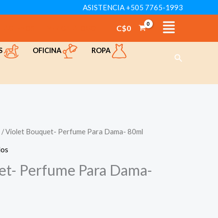
ASISTENCIA +505 7765-1993
C$
0
TÁCTENOS
VER CATÁLOGO
OFICINA
ROPA
S
Buscar
/ Violet Bouquet- Perfume Para Dama- 80ml
los
et- Perfume Para Dama-