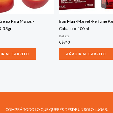
Crema Para Manos -
Iron Man -Marvel -Perfume Pa
-3.5gr
Caballero-100ml
Belleza
C$
740
IR AL CARRITO
AÑADIR AL CARRITO
COMPRÁ TODO LO QUE QUERÉS DESDE UN SOLO LUGAR.