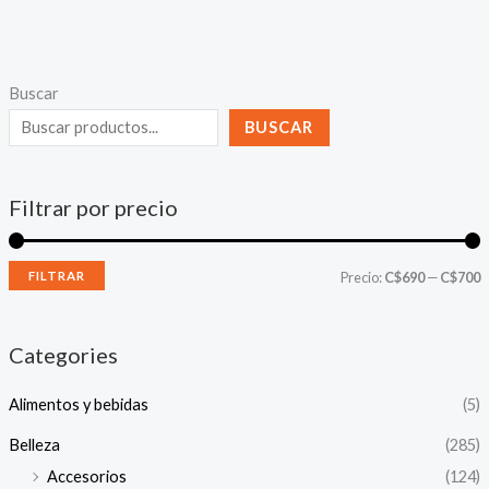
Buscar
BUSCAR
Filtrar por precio
P
P
FILTRAR
Precio:
C$690
—
C$700
r
r
e
e
Categories
c
c
Alimentos y bebidas
(5)
i
i
o
o
Belleza
(285)
Accesorios
(124)