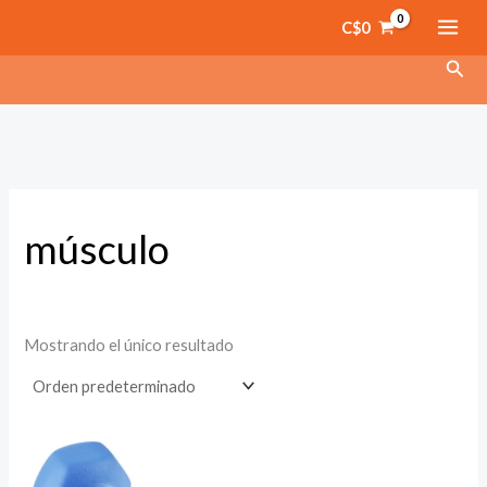
Ir
C$
0
al
Busc
contenido
músculo
Mostrando el único resultado