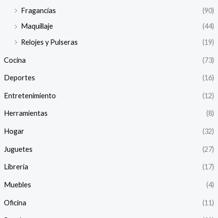
í
á
Fragancias
(90)
n
x
Maquillaje
(44)
i
i
Relojes y Pulseras
(19)
Cocina
(73)
o
o
Deportes
(16)
Entretenimiento
(12)
Herramientas
(8)
Hogar
(32)
Juguetes
(27)
Librería
(17)
Muebles
(4)
Oficina
(11)