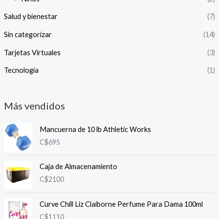
Salud y bienestar
(7)
Sin categorizar
(14)
Tarjetas Virtuales
(3)
Tecnología
(1)
Más vendidos
Mancuerna de 10 lb Athletic Works
C$
695
Caja de Almacenamiento
C$
2100
Curve Chill Liz Claiborne Perfume Para Dama 100ml
C$
1110