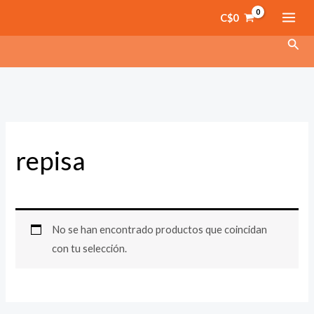
Ir
C$
0
al
Busc
contenido
repisa
No se han encontrado productos que coincidan
con tu selección.