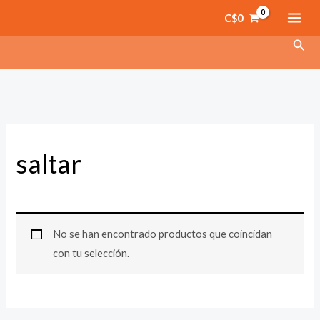
Ir
C$
0
al
Busc
contenido
saltar
No se han encontrado productos que coincidan
con tu selección.