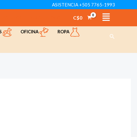
ASISTENCIA +505 7765-1993
C$
0
TÁCTENOS
VER CATÁLOGO
OFICINA
ROPA
S
Buscar