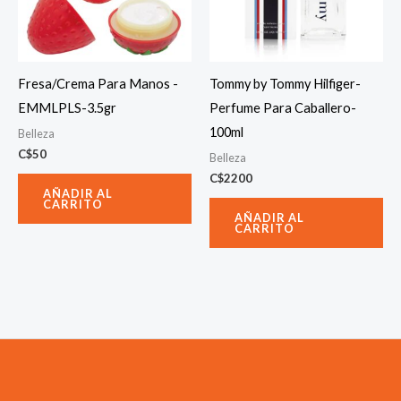
Fresa/Crema Para Manos -
Tommy by Tommy Hilfiger-
EMMLPLS-3.5gr
Perfume Para Caballero-
100ml
Belleza
C$
50
Belleza
C$
2200
AÑADIR AL
CARRITO
AÑADIR AL
CARRITO