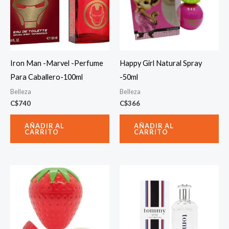
Iron Man -Marvel -Perfume
Happy Girl Natural Spray
Para Caballero-100ml
-50ml
Belleza
Belleza
C$
740
C$
366
AÑADIR AL
AÑADIR AL
CARRITO
CARRITO