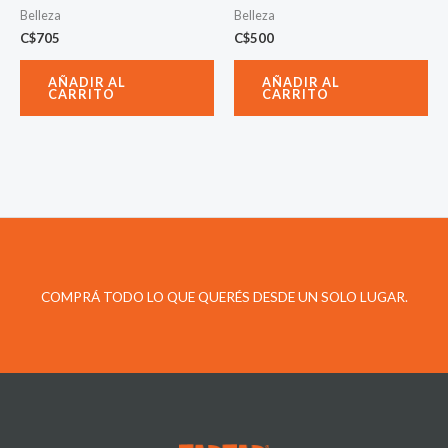
Belleza
Belleza
C$
705
C$
500
AÑADIR AL
AÑADIR AL
CARRITO
CARRITO
COMPRÁ TODO LO QUE QUERÉS DESDE UN SOLO LUGAR.