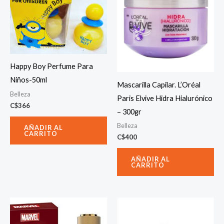
Happy Boy Perfume Para
Niños-50ml
Mascarilla Capilar. L’Oréal
Belleza
Paris Elvive Hidra Hialurónico
C$
366
– 300gr
Belleza
AÑADIR AL
CARRITO
C$
400
AÑADIR AL
CARRITO