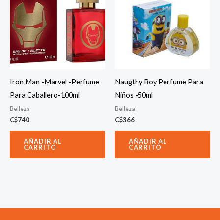
Iron Man -Marvel -Perfume
Naugthy Boy Perfume Para
Para Caballero-100ml
Niños -50ml
Belleza
Belleza
C$
740
C$
366
AÑADIR AL
AÑADIR AL
CARRITO
CARRITO