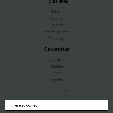
Populares
Belleza
Cocina
Deportes
Entretenimiento
Tecnología
Categorías
Juguetes
Muebles
Oficina
regalos
Suscribite