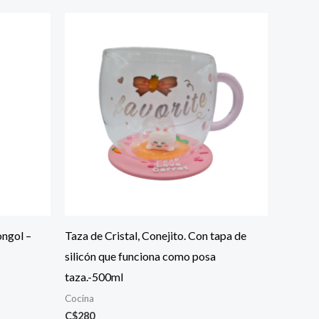
ongol –
Taza de Cristal, Conejito. Con tapa de
silicón que funciona como posa
taza.-500ml
Cocina
C$
280