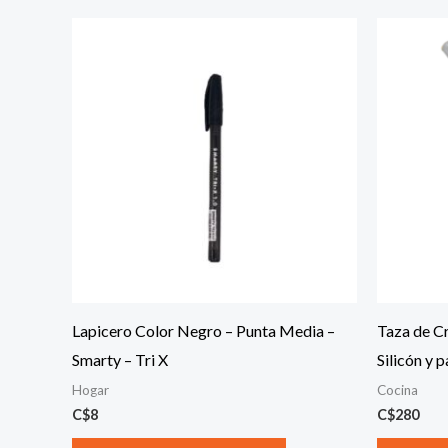
Lapicero Color Negro – Punta Media –
Taza de Cr
Smarty – Tri X
Silicón y p
Hogar
Cocina
C$
8
C$
280