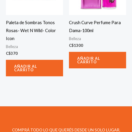
Paleta de Sombras Tonos
Crush Curve Perfume Para
Rosas- Wet N Wild- Color
Dama-100ml
Icon
Belleza
C$
1300
Belleza
C$
370
AÑADIR AL
CARRITO
AÑADIR AL
CARRITO
COMPRÁ TODO LO QUE QUERÉS DESDE UN SOLO LUGAR.