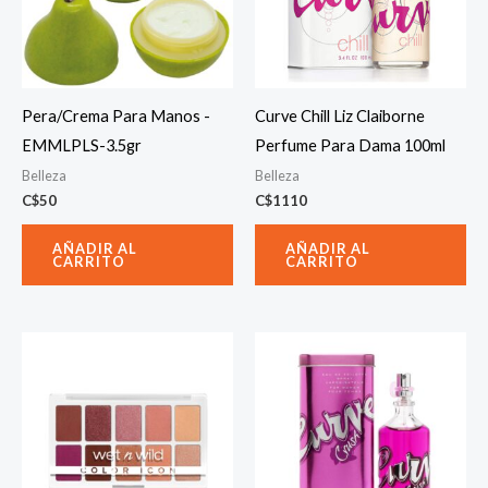
Pera/Crema Para Manos -
Curve Chill Liz Claiborne
EMMLPLS-3.5gr
Perfume Para Dama 100ml
Belleza
Belleza
C$
50
C$
1110
AÑADIR AL
AÑADIR AL
CARRITO
CARRITO