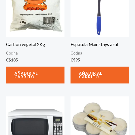
Carbón vegetal 2Kg
Espátula Mainstays azul
Cocina
Cocina
C$
185
C$
95
AÑADIR AL
AÑADIR AL
CARRITO
CARRITO