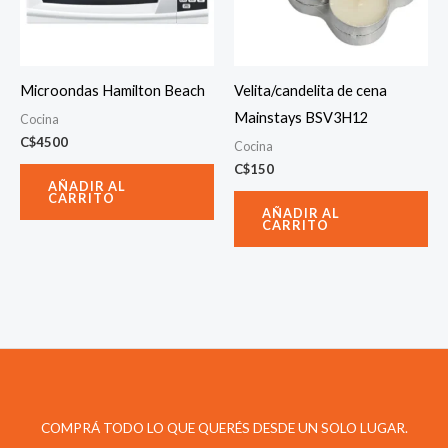
Microondas Hamilton Beach
Velita/candelita de cena
Mainstays BSV3H12
Cocina
C$
4500
Cocina
C$
150
AÑADIR AL
CARRITO
AÑADIR AL
CARRITO
COMPRÁ TODO LO QUE QUERÉS DESDE UN SOLO LUGAR.