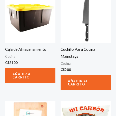
Caja de Almacenamiento
Cuchillo Para Cocina
Mainstays
Cocina
C$
2100
Cocina
C$
200
AÑADIR AL
CARRITO
AÑADIR AL
CARRITO