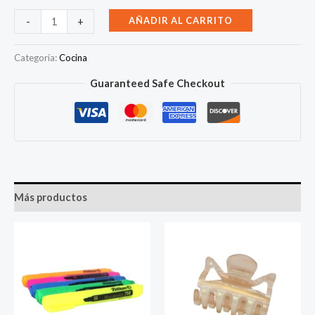
Cocina
AÑADIR AL CARRITO
-
+
MABE
EM7660CFIX
Categoría:
Cocina
6Q
Guaranteed Safe Checkout
30"
Silver
cantidad
Más productos