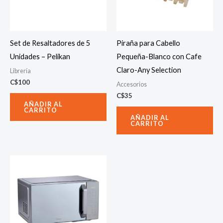
Set de Resaltadores de 5
Piraña para Cabello
Unidades – Pelikan
Pequeña-Blanco con Cafe
Claro-Any Selection
Librería
C$
100
Accesorios
C$
35
AÑADIR AL
CARRITO
AÑADIR AL
CARRITO