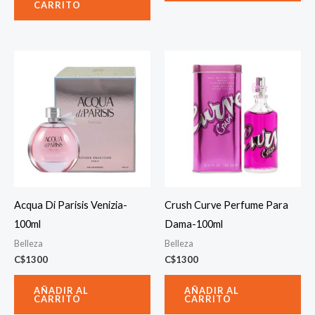
CARRITO
Acqua Di Parisis Venizia-
Crush Curve Perfume Para
100ml
Dama-100ml
Belleza
Belleza
C$
1300
C$
1300
AÑADIR AL
AÑADIR AL
CARRITO
CARRITO