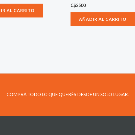
C$
2500
IR AL CARRITO
AÑADIR AL CARRITO
COMPRÁ TODO LO QUE QUERÉS DESDE UN SOLO LUGAR.