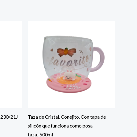
B230/21J
Taza de Cristal, Conejito. Con tapa de
silicón que funciona como posa
taza.-500ml