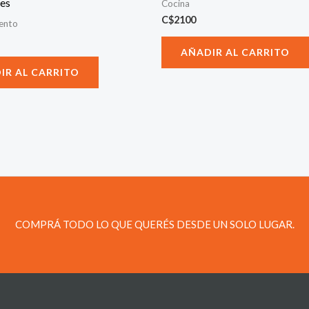
es
Cocina
C$
2100
iento
AÑADIR AL CARRITO
IR AL CARRITO
COMPRÁ TODO LO QUE QUERÉS DESDE UN SOLO LUGAR.