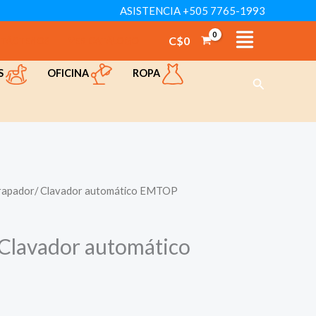
ASISTENCIA +505 7765-1993
C$
0
TÁCTENOS
VER CATÁLOGO
OFICINA
ROPA
S
Buscar
rapador/ Clavador automático EMTOP
Clavador automático