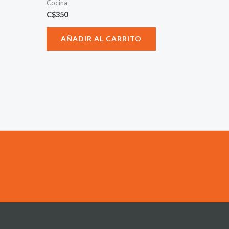
Cocina
C$
350
AÑADIR AL CARRITO