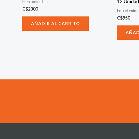
12 Unidad
Herramientas
C$
2300
Entretenim
C$
950
AÑADIR AL CARRITO
AÑAD