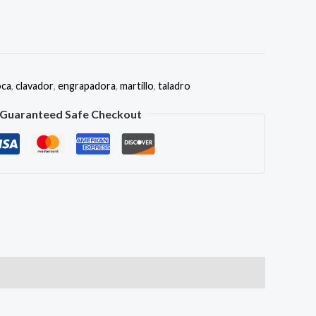
oca
,
clavador
,
engrapadora
,
martillo
,
taladro
Guaranteed Safe Checkout