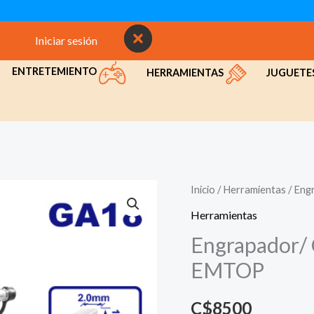
Iniciar sesión
INICIO
NOSOTROS
CON
ENTRETEMIENTO
HERRAMIENTAS
JUGUETE
Inicio
/
Herramientas
/ Eng
Herramientas
Engrapador/ 
EMTOP
C$
8500