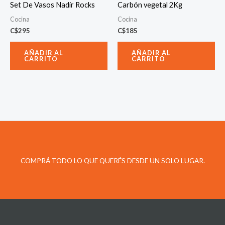
Set De Vasos Nadir Rocks
Carbón vegetal 2Kg
Cocina
Cocina
C$
295
C$
185
AÑADIR AL
AÑADIR AL
CARRITO
CARRITO
COMPRÁ TODO LO QUE QUERÉS DESDE UN SOLO LUGAR.