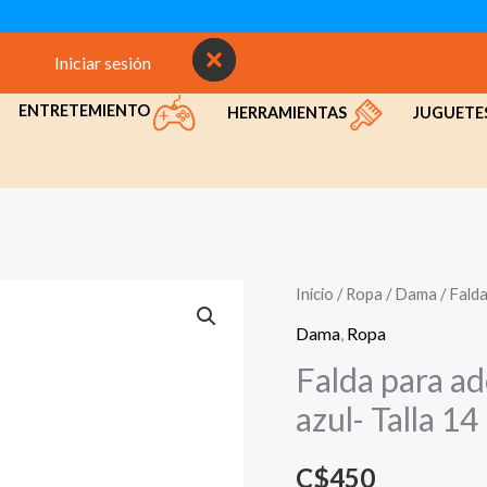
Iniciar sesión
INICIO
NOSOTROS
CON
ENTRETEMIENTO
HERRAMIENTAS
JUGUETE
Inicio
/
Ropa
/
Dama
/ Falda
Dama
,
Ropa
Falda para ad
azul- Talla 14
C$
450