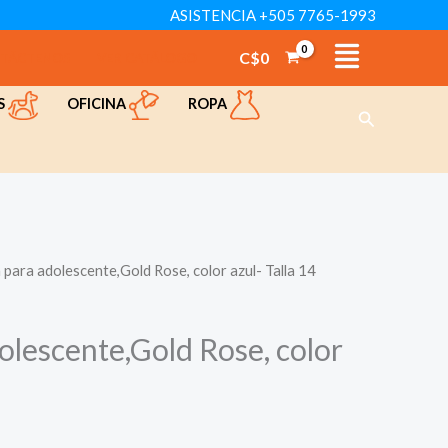
ASISTENCIA +505 7765-1993
C$
0
TÁCTENOS
VER CATÁLOGO
OFICINA
ROPA
S
Buscar
 para adolescente,Gold Rose, color azul- Talla 14
olescente,Gold Rose, color