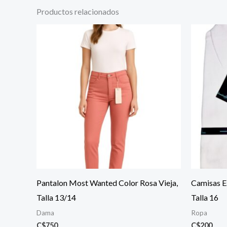
Productos relacionados
Pantalon Most Wanted Color Rosa Vieja,
Camisas E
Talla 13/14
Talla 16
Dama
Ropa
C$
750
C$
200