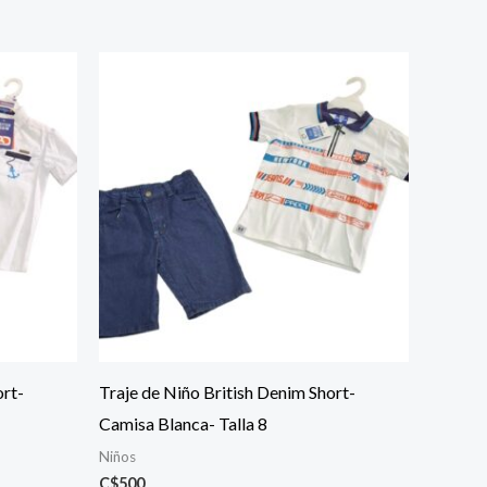
ort-
Traje de Niño British Denim Short-
Camisa Blanca- Talla 8
Niños
C$
500