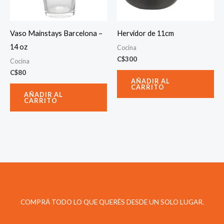
Vaso Mainstays Barcelona –
Hervidor de 11cm
14 oz
Cocina
C$
300
Cocina
C$
80
AÑADIR AL
CARRITO
AÑADIR AL
CARRITO
COMPRÁ TODO LO QUE QUERÉS DESDE UN SOLO LUGAR.