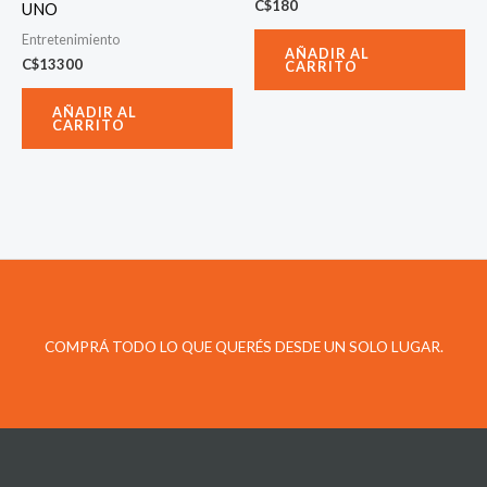
C$
180
UNO
Entretenimiento
AÑADIR AL
C$
13300
CARRITO
AÑADIR AL
CARRITO
COMPRÁ TODO LO QUE QUERÉS DESDE UN SOLO LUGAR.