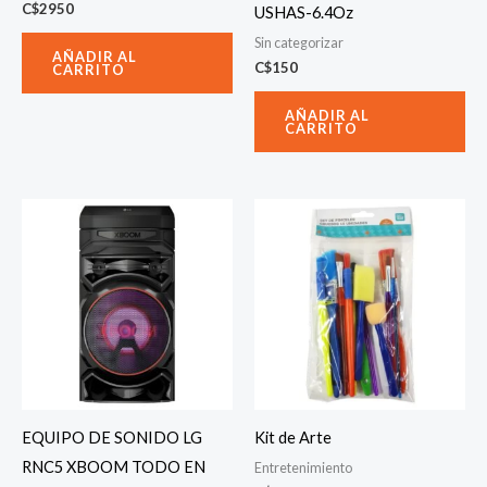
C$
2950
USHAS-6.4Oz
Sin categorizar
AÑADIR AL
C$
150
CARRITO
AÑADIR AL
CARRITO
EQUIPO DE SONIDO LG
Kit de Arte
RNC5 XBOOM TODO EN
Entretenimiento