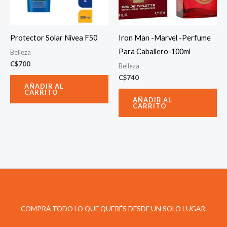
Protector Solar Nivea F50
Iron Man -Marvel -Perfume
Para Caballero-100ml
Belleza
C$
700
Belleza
C$
740
AÑADIR AL
CARRITO
AÑADIR AL
CARRITO
COMPRÁ TODO LO QUE QUERÉS DESDE UN SOLO LUGAR.