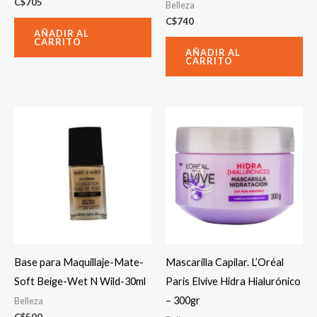
C$
705
Belleza
C$
740
AÑADIR AL
CARRITO
AÑADIR AL
CARRITO
Base para Maquillaje-Mate-
Mascarilla Capilar. L’Oréal
Soft Beige-Wet N Wild-30ml
Paris Elvive Hidra Hialurónico
– 300gr
Belleza
C$
500