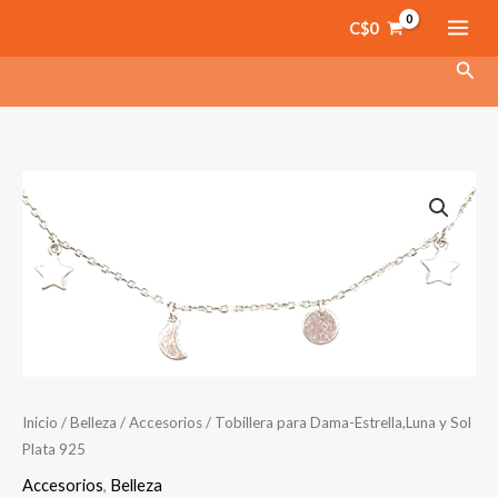
Ir
C$
0
al
Busc
contenido
Inicio
/
Belleza
/
Accesorios
/ Tobillera para Dama-Estrella,Luna y Sol
Plata 925
Accesorios
,
Belleza