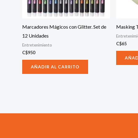
Marcadores Mágicos con Glitter. Set de
Masking 
12 Unidades
Entretenim
C$
65
Entretenimiento
C$
950
AÑAD
AÑADIR AL CARRITO