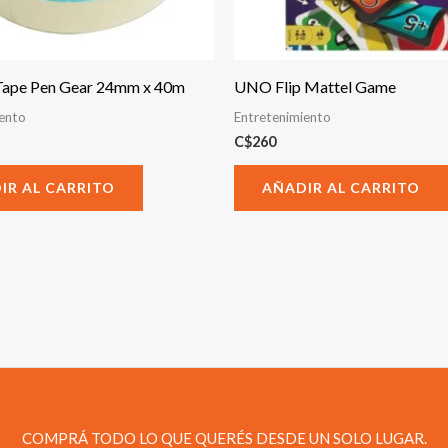
Tape Pen Gear 24mm x 40m
UNO Flip Mattel Game
iento
Entretenimiento
C$
260
IR AL CARRITO
AÑADIR AL CARRITO
COMPRÁ TODO LO QUE QUERÉS DESDE UN SOLO LUGAR.